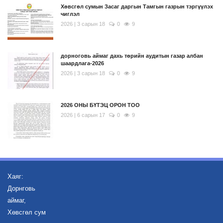
Хөвсгөл сумын Засаг даргын Тамгын газрын тэргүүлэх
чиглэл
2026 | 3 сарын 18
0
9
дорноговь аймаг дахь төрийн аудитын газар албан
шаардлага-2026
2026 | 3 сарын 18
0
9
2026 ОНЫ БҮТЭЦ ОРОН ТОО
2026 | 6 сарын 17
0
9
Хаяг:
Дорнговь
аймаг,
Хөвсгөл сум