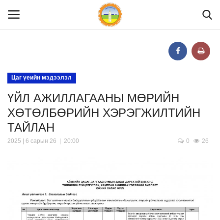
Нүүр
Цаг үеийн мэдээлэл
ҮЙЛ АЖИЛЛАГААНЫ МӨРИЙН
Танилцуулга
ХӨТӨЛБӨРИЙН ХЭРЭГЖИЛТИЙН
ТАЙЛАН
МЭДЭЭЛЭЛ
2025 | 6 сарын 26 | 20:00
0
26
ХУУЛЬ ЭРХ ЗҮЙ
Шилэн данс
Тендер