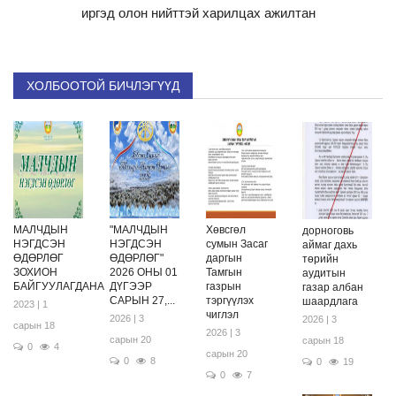
иргэд олон нийттэй харилцах ажилтан
ХОЛБООТОЙ БИЧЛЭГҮҮД
МАЛЧДЫН
"МАЛЧДЫН
Хөвсгөл
дорноговь
НЭГДСЭН
НЭГДСЭН
сумын Засаг
аймаг дахь
ӨДӨРЛӨГ
ӨДӨРЛӨГ"
даргын
төрийн
ЗОХИОН
2026 ОНЫ 01
Тамгын
аудитын
БАЙГУУЛАГДАНА
ДҮГЭЭР
газрын
газар албан
САРЫН 27,...
тэргүүлэх
шаардлага
2023 | 1
чиглэл
2026 | 3
2026 | 3
сарын 18
2026 | 3
сарын 20
сарын 18
0
4
сарын 20
0
8
0
19
0
7