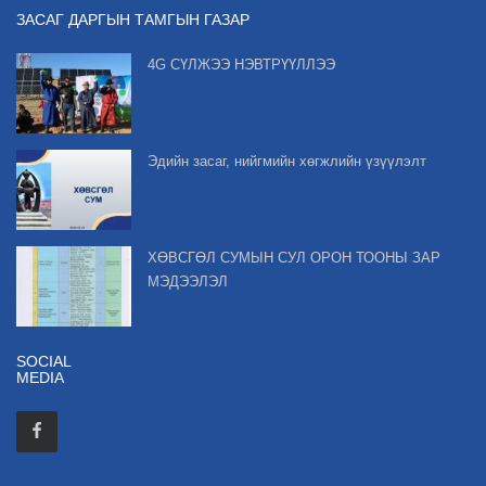
ЗАСАГ ДАРГЫН ТАМГЫН ГАЗАР
4G СҮЛЖЭЭ НЭВТРҮҮЛЛЭЭ
Эдийн засаг, нийгмийн хөгжлийн үзүүлэлт
ХӨВСГӨЛ СУМЫН СУЛ ОРОН ТООНЫ ЗАР
МЭДЭЭЛЭЛ
SOCIAL
MEDIA