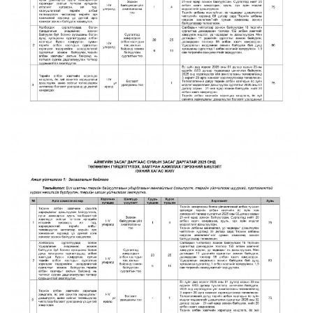
Ил тод байдал
Бодлого төлөвлөлт