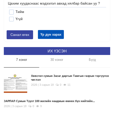
Цахим хуудаснаас мэдээлэл авхад хялбар байсан уу ?
Тийм
Үгүй
Санал өгөх
Үр дүн харах
ИХ ҮЗСЭН
7 хоног
30 хоног
Бүгд
Хөвсгөл сумын Засаг даргын Тамгын газрын тэргүүлэх
чиглэл
2026 | 3 сарын 18
0
11
ЗАРЛАЛ Сумын Түүхт 100 жилийн наадмын өмнөх бүх нийтийн...
2026 | 3 сарын 18
0
9