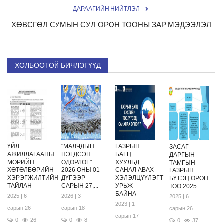
ДАРААГИЙН НИЙТЛЭЛ
ХӨВСГӨЛ СУМЫН СУЛ ОРОН ТООНЫ ЗАР МЭДЭЭЛЭЛ
ХОЛБООТОЙ БИЧЛЭГҮҮД
ҮЙЛ
"МАЛЧДЫН
ГАЗРЫН
ЗАСАГ
АЖИЛЛАГААНЫ
НЭГДСЭН
БАГЦ
ДАРГЫН
МӨРИЙН
ӨДӨРЛӨГ"
ХУУЛЬД
ТАМГЫН
ХӨТӨЛБӨРИЙН
2026 ОНЫ 01
САНАЛ АВАХ
ГАЗРЫН
ХЭРЭГЖИЛТИЙН
ДҮГЭЭР
ХЭЛЭЛЦҮҮЛЭГТ
БҮТЭЦ ОРОН
ТАЙЛАН
САРЫН 27,...
УРЬЖ
ТОО 2025
БАЙНА
2025 | 6
2026 | 3
2025 | 6
2023 | 1
сарын 26
сарын 18
сарын 26
сарын 17
0
26
0
8
0
37