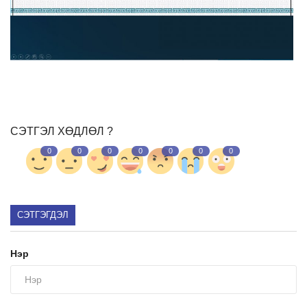
Ил тод байдал
Бодлого төлөвлөлт
СЭТГЭЛ ХӨДЛӨЛ ?
0
0
0
0
0
0
0
СЭТГЭГДЭЛ
Нэр