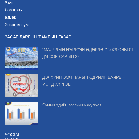
Хаяг:
Дорнговь
аймаг,
Хөвсгөл сум
ЗАСАГ ДАРГЫН ТАМГЫН ГАЗАР
"МАЛЧДЫН НЭГДСЭН ӨДӨРЛӨГ" 2026 ОНЫ 01
ДҮГЭЭР САРЫН 27,...
ДЭЛХИЙН ЭМЧ НАРЫН ӨДРИЙН БАЯРЫН
МЭНД ХҮРГЭЕ
Сумын эдийн засгийн үзүүлэлт
SOCIAL