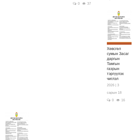
0
37
Хөвсгөл
сумын Засаг
даргын
Тамгын
газрын
тэргүүлэх
чиглэл
2026 | 3
сарын 18
0
16