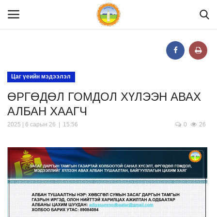
Нүүр
Цаг үеийн мэдээлэл
ӨРГӨДӨЛ ГОМДОЛ ХҮЛЭЭН АВАХ
Танилцуулга
АЛБАН ХААГЧ
МЭДЭЭЛЭЛ
2025 | 6 сарын 26 | 15:56
0
26
ХУУЛЬ ЭРХ ЗҮЙ
Шилэн данс
Тендер