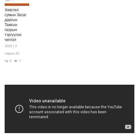
Хөвсгөл
сумын Засаг
даргын
Тамгын
газрын
тэргүүлэх
чиглэл
2026 | 3
сарын 20
0
7