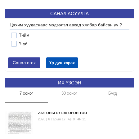
САНАЛ АСУУЛГА
Цахим хуудаснаас мэдээлэл авхад хялбар байсан уу ?
Тийм
Үгүй
Санал өгөх
Үр дүн харах
ИХ ҮЗСЭН
7 хоног
30 хоног
Бүгд
2026 ОНЫ БҮТЭЦ ОРОН ТОО
2026 | 6 сарын 17
0
11