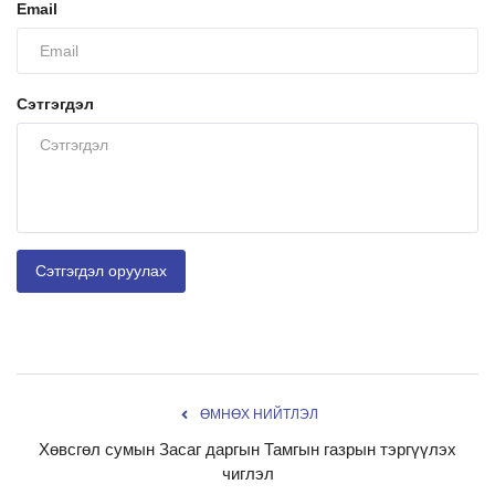
Email
Сэтгэгдэл
Сэтгэгдэл оруулах
ӨМНӨХ НИЙТЛЭЛ
Хөвсгөл сумын Засаг даргын Тамгын газрын тэргүүлэх
чиглэл