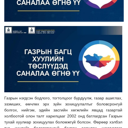
Ил тод байдал
Бодлого төлөвлөлт
Газрын нэгдсэн бодлого, тогтолцоог бүрдүүлж, газар ашиглах,
эзэмших, өмчлөх эрх зүйн зохицуулалтыг боловсронгуй
болгох, нийгэм, эдийн засгийн хөгжлийн явцад газартай
холбоотой олон талт харилцааг 2002 онд батлагдсан Газрын
тухай хуулиар зохицуулах боломжгүй болсон. Өөрөөр хэлбэл