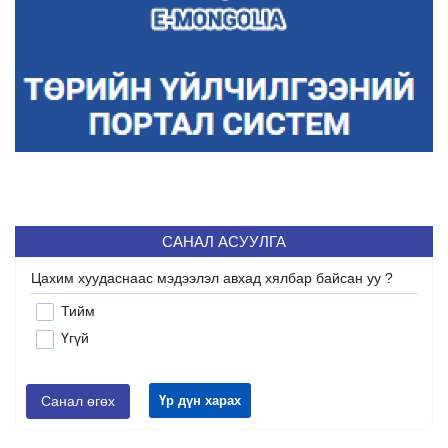
САНАЛ АСУУЛГА
Цахим хуудаснаас мэдээлэл авхад хялбар байсан уу ?
Тийм
Үгүй
Санал өгөх
Үр дүн харах