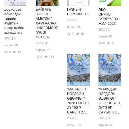
дорноговь
БАЙГАЛЬ,
ГАЗРЫН
ЭКО
аймаг дахь
ЗЭРЛЭГ
ГЭРЧИЛГЭЭ
ОРЧНЫГ
төрийн
АМЬТДЫГ
БҮРДҮҮЛЭХ
2025 | 6
аудитын
ХАМГААЛАХ
ЖИЛ-2023
сарын 26
газар албан
НИЙГЭМЛЭГ
2023 | 1
шаардлага
(WCS)
0
15
сарын 18
МОНГОЛ...
2026 | 3
2023 | 3
0
45
сарын 18
сарын 16
0
19
0
161
"МАЛЧДЫН
"МАЛЧДЫН
НЭГДСЭН
НЭГДСЭН
ӨДӨРЛӨГ"
ӨДӨРЛӨГ"
2026 ОНЫ 01
2026 ОНЫ 01
ДҮГЭЭР
ДҮГЭЭР
САРЫН 27,...
САРЫН 27,...
2026 | 3
2026 | 3
сарын 18
сарын 20