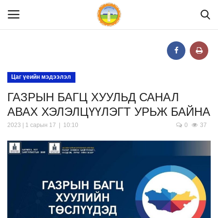
Нүүр
Цаг үеийн мэдээлэл
ГАЗРЫН БАГЦ ХУУЛЬД САНАЛ
Танилцуулга
АВАХ ХЭЛЭЛЦҮҮЛЭГТ УРЬЖ БАЙНА
МЭДЭЭЛЭЛ
2023 | 1 сарын 17 | 10:10
0
37
ХУУЛЬ ЭРХ ЗҮЙ
Шилэн данс
Тендер