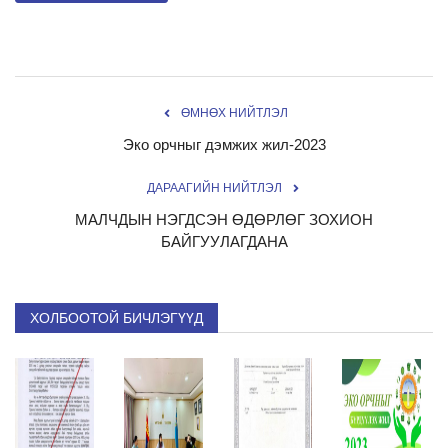
ӨМНӨХ НИЙТЛЭЛ
Эко орчныг дэмжих жил-2023
ДАРААГИЙН НИЙТЛЭЛ
МАЛЧДЫН НЭГДСЭН ӨДӨРЛӨГ ЗОХИОН
БАЙГУУЛАГДАНА
ХОЛБООТОЙ БИЧЛЭГҮҮД