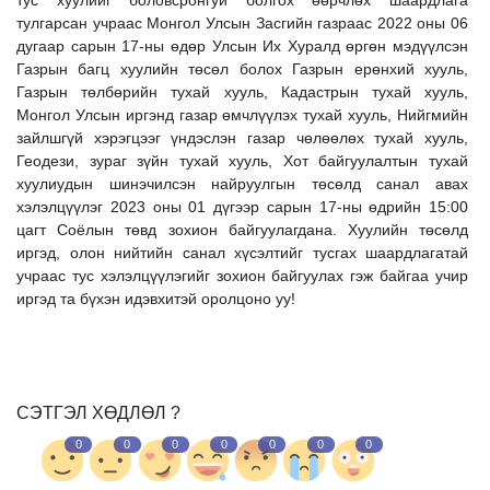
тус хуулийг боловсронгуй болгох өөрчлөх шаардлага
тулгарсан учраас Монгол Улсын Засгийн газраас
2022 оны 06
дугаар сарын 17-ны өдөр Улсын Их Хуралд өргөн мэдүүлсэн
Газрын багц хуулийн төсөл болох Газрын ерөнхий хууль,
Газрын төлбөрийн тухай хууль, Кадастрын тухай хууль,
Монгол Улсын иргэнд газар өмчлүүлэх тухай хууль, Нийгмийн
зайлшгүй хэрэгцээг үндэслэн газар чөлөөлөх тухай хууль,
Геодези, зураг зүйн тухай хууль, Хот байгуулалтын тухай
хуулиудын шинэчилсэн найруулгын төсөлд санал авах
хэлэлцүүлэг 2023 оны 01 дүгээр сарын 17-ны өдрийн 15:00
цагт Соёлын төвд зохион байгуулагдана. Хуулийн төсөлд
иргэд, олон нийтийн санал хүсэлтийг тусгах шаардлагатай
учраас тус хэлэлцүүлэгийг зохион байгуулах гэж байгаа учир
иргэд та бүхэн идэвхитэй оролцоно уу!
СЭТГЭЛ ХӨДЛӨЛ ?
0
0
0
0
0
0
0