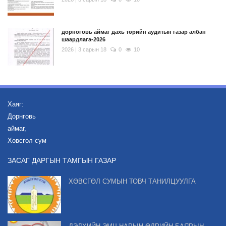
дорноговь аймаг дахь төрийн аудитын газар албан
шаардлага-2026
2026 | 3 сарын 18
0
10
Хаяг:
Дорнговь
аймаг,
Хөвсгөл сум
ЗАСАГ ДАРГЫН ТАМГЫН ГАЗАР
ХӨВСГӨЛ СУМЫН ТОВЧ ТАНИЛЦУУЛГА